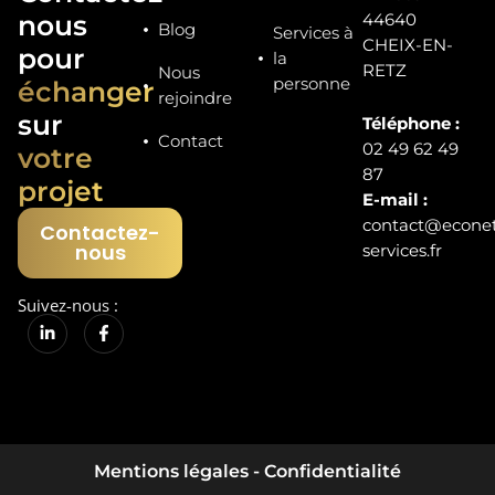
nous
44640
Blog
Services à
CHEIX-EN-
pour
la
RETZ
Nous
personne
échanger
rejoindre
sur
Téléphone :
Contact
02 49 62 49
votre
87
projet
E-mail :
contact@econe
Contactez-
nous
services.fr
Suivez-nous :
I
n
s
t
Mentions légales - Confidentialité
a