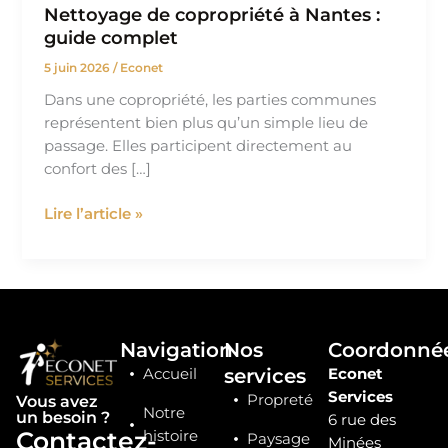
Nettoyage de copropriété à Nantes :
guide complet
5 juin 2026
/
Econet
Dans une copropriété, les parties communes
représentent bien plus qu’un simple lieu de
passage. Elles participent directement au
confort des […]
Lire l’article »
Navigation
Nos
Coordonné
services
Accueil
Econet
Services
Propreté
Vous avez
Notre
un besoin ?
6 rue des
Contactez-
histoire
Paysage
Minées