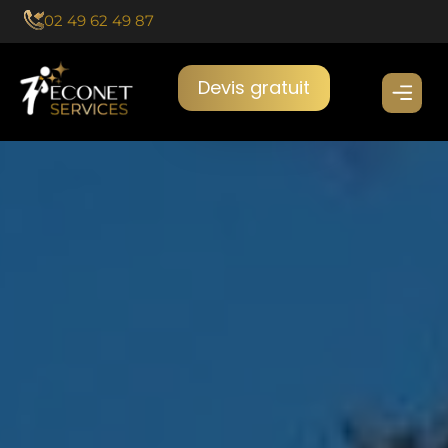
Aller
02 49 62 49 87
au
contenu
Devis gratuit